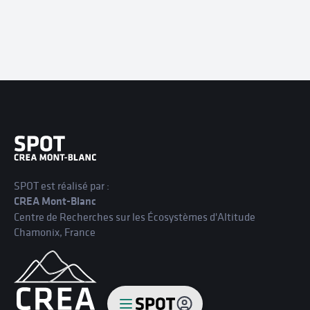
Spot
Programmes
Contribuer
Communauté
SPOT est réalisé par :
À propos
CREA Mont-Blanc
Centre de Recherches sur les Écosystèmes d'Altitude
Chamonix, France
Je m'inscris
Connexion