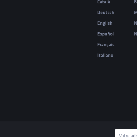
Català
B
Deutsch
M
English
N
Español
N
Français
Italiano