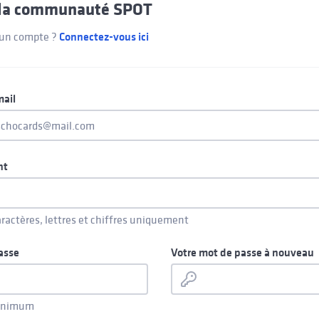
s la communauté SPOT
 un compte ?
Connectez-vous ici
mail
nt
aractères, lettres et chiffres uniquement
asse
Votre mot de passe à nouveau
minimum