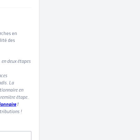
erches en
lité des
, en deux étapes
nces
ndis. La
tionnaire en
première étape.
ionnaire
!
tributions !