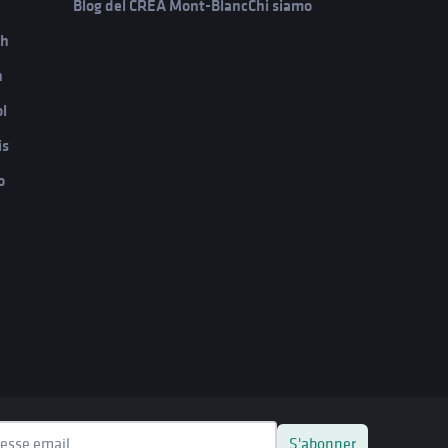
Blog del CREA Mont-Blanc
Chi siamo
ch
h
l
is
o