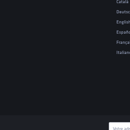
Català
Deuts
Englis
Españo
França
Italian