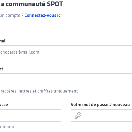
s la communauté SPOT
 un compte ?
Connectez-vous ici
mail
nt
aractères, lettres et chiffres uniquement
asse
Votre mot de passe à nouveau
minimum