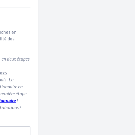
erches en
lité des
, en deux étapes
nces
ndis. La
tionnaire en
première étape.
ionnaire
!
tributions !