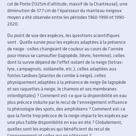
col de Porte (1325m d’altitude, massif de la Chartreuse), une
diminution de 37.7 cm de l’épaisseur du manteau neigeux
moyen a été observée entre les périodes 1960-1990 et 1990-
2020.
Du point de vue des espèces, les questions scientifiques
sont : Quelle survie pour les espèces adaptées à la présence
de neige : celles changeant de couleur au cours de l’année
pour mieux se camoufler (lagopède, lièvre, hermine), celles
dont la survie dépend de l’effet isolant de la neige (tetras-
lyre, campagnols, soldanelle, etc.), celles adaptées aux
fontes tardives (plantes de combe à neige), celles
physiquement adaptées à la présence de neige (le lagopède
et ses raquettes à neige, le chamois et ses membranes
interdigitales) ? Comment est-ce que la disponibilité en eau
plus précoce induite par le recul de l’enneigement influence
la phénologie des spots, des amphibiens ? Comment est-ce
que la fonte trop précoce de la neige impacte les espèces par
une plus faible disponibilité en eau en été ? Globalement,
quelles sont les espèces qui bénéficient du recul de
l’enneigement et celles qui en pâtissent ?