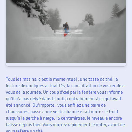
Tous les matins, c’est le même rituel : une tasse de thé, la
lecture de quelques actualités, la consultation de vos rendez-
vous de la journée. Un coup d'œil par la fenêtre vous informe
qu’il n’a pas neigé dans la nuit, contrairement à ce qui avait
été annoncé. Qu’importe : vous enfilez une paire de
chaussures, passez une veste chaude et affrontez le froid
jusqu’à la perche à neige. 15 centimètres, le niveau a encore
baissé depuis hier. Vous rentrez rapidement le noter, avant de
vous refaire un thé.