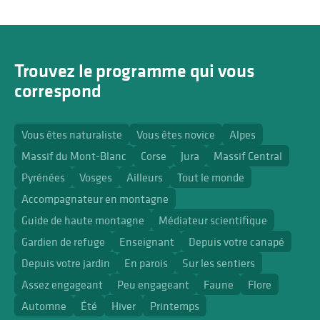
Trouvez le programme qui vous
correspond
Vous êtes naturaliste
Vous êtes novice
Alpes
Massif du Mont-Blanc
Corse
Jura
Massif Central
Pyrénées
Vosges
Ailleurs
Tout le monde
Accompagnateur en montagne
Guide de haute montagne
Médiateur scientifique
Gardien de refuge
Enseignant
Depuis votre canapé
Depuis votre jardin
En parois
Sur les sentiers
Assez engageant
Peu engageant
Faune
Flore
Automne
Été
Hiver
Printemps