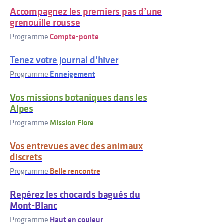
Accompagnez les premiers pas d’une
grenouille rousse
Programme
Compte-ponte
Tenez votre journal d’hiver
Programme
Enneigement
Vos missions botaniques dans les
Alpes
Programme
Mission Flore
Vos entrevues avec des animaux
discrets
Programme
Belle rencontre
Repérez les chocards bagués du
Mont-Blanc
Programme
Haut en couleur